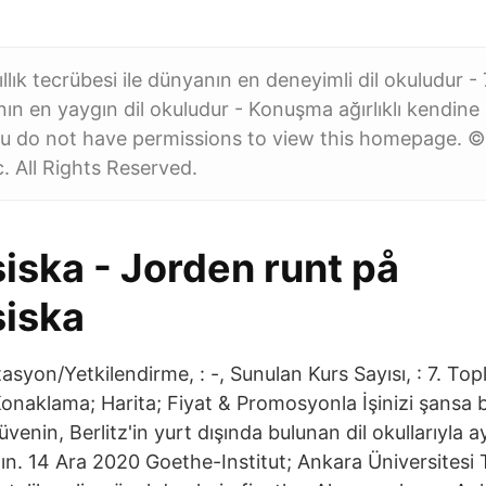
yıllık tecrübesi ile dünyanın en deneyimli dil okuludur 
nın en yaygın dil okuludur - Konuşma ağırlıklı kendine
 do not have permissions to view this homepage. © 
. All Rights Reserved.
iska - Jorden runt på
siska
itasyon/Yetkilendirme, : -, Sunulan Kurs Sayısı, : 7. To
; Konaklama; Harita; Fiyat & Promosyonla İşinizi şansa
üvenin, Berlitz'in yurt dışında bulunan dil okullarıyla a
alın. 14 Ara 2020 Goethe-Institut; Ankara Üniversitesi