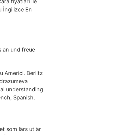
ra fiyatları ile
u İngilizce En
s an und freue
 Americi. Berlitz
podrazumeva
ral understanding
ench, Spanish,
et som lärs ut är