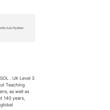
ESOL . UK Level 3
out Teaching
ens, as well as
st 140 years,
 global