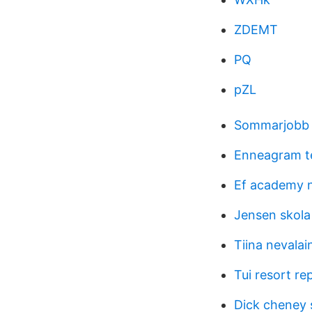
ZDEMT
PQ
pZL
Sommarjobb 
Enneagram te
Ef academy n
Jensen skola
Tiina nevala
Tui resort re
Dick cheney 