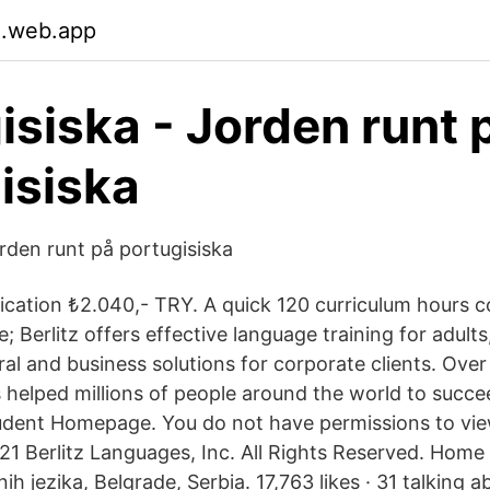
.web.app
isiska - Jorden runt 
isiska
orden runt på portugisiska
fication ₺2.040,- TRY. A quick 120 curriculum hours 
; Berlitz offers effective language training for adults
ural and business solutions for corporate clients. Ove
s helped millions of people around the world to succee
udent Homepage. You do not have permissions to vie
 Berlitz Languages, Inc. All Rights Reserved. Home 
nih jezika, Belgrade, Serbia. 17,763 likes · 31 talking a