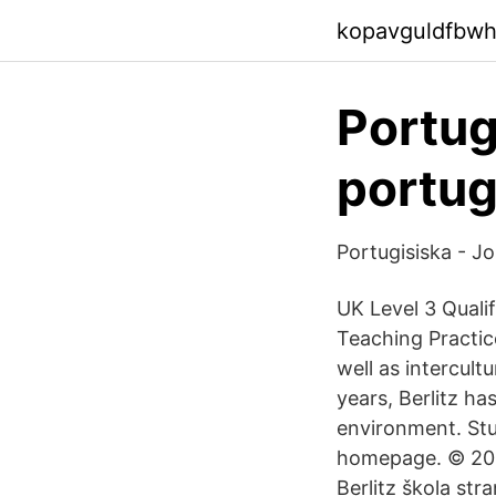
kopavguldfbwh
Portug
portug
Portugisiska - J
UK Level 3 Quali
Teaching Practice
well as intercult
years, Berlitz ha
environment. St
homepage. © 2021
Berlitz škola stra