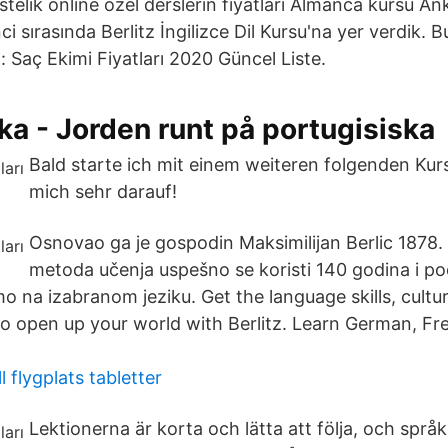
elik online özel derslerin fiyatları Almanca kursu Anka
nci sırasında Berlitz İngilizce Dil Kursu'na yer verdik. B
 Saç Ekimi Fiyatları 2020 Güncel Liste.
ka - Jorden runt på portugisiska
Bald starte ich mit einem weiteren folgenden Kur
mich sehr darauf!
Osnovao ga je gospodin Maksimilijan Berlic 1878. u
metoda učenja uspešno se koristi 140 godina i 
o na izabranom jeziku. Get the language skills, cultu
o open up your world with Berlitz. Learn German, Fr
 flygplats tabletter
Lektionerna är korta och lätta att följa, och språk