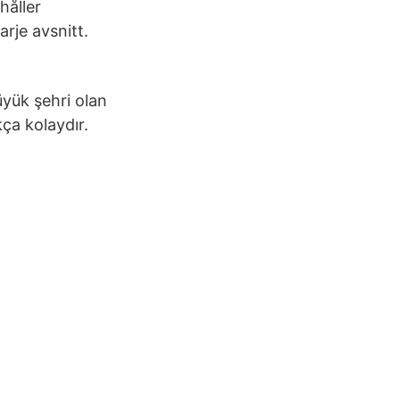
håller
arje avsnitt.
üyük şehri olan
ça kolaydır.