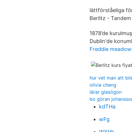
lättförståeliga fö
Berlitz - Tandem 
1878’de kurulmuş 
Dublin'de konuml
Freddie meadows
hur vet man att bil
olivia cheng
lärar glasögon
bo göran johansso
kdTHa
wFg
WXHk