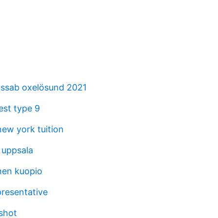
ssab oxelösund 2021
st type 9
ew york tuition
 uppsala
inen kuopio
presentative
shot