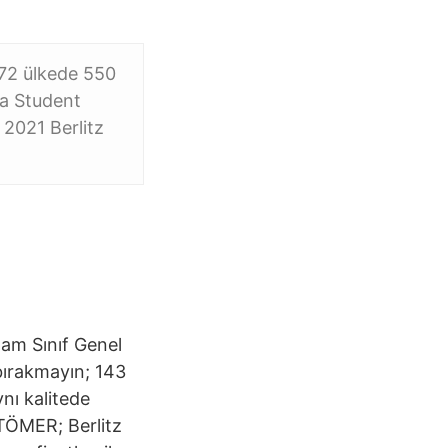
- 72 ülkede 550
 a Student
2021 Berlitz
plam Sınıf Genel
 bırakmayın; 143
ynı kalitede
 TÖMER; Berlitz