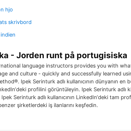
on hjo
ats skrivbord
 indien
ka - Jorden runt på portugisiska
rnational language instructors provides you with wha
age and culture - quickly and successfully learned us
ethod®. Ipek Serinturk adlı kullanıcının dünyanın en 
kedIn‘deki profilini görüntüleyin. Ipek Serinturk adlı ki
. Ipek Serinturk adlı kullanıcının LinkedIn‘deki tam prof
benzer şirketlerdeki iş ilanlarını keşfedin.