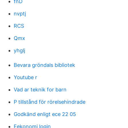
fnD
nvptj
RCS
Qmx
yhglj
Bevara gröndals bibliotek
Youtube r
Vad ar teknik for barn
P tillstånd för rörelsehindrade
Godkänd enligt ece 22 05
Eekonomi login