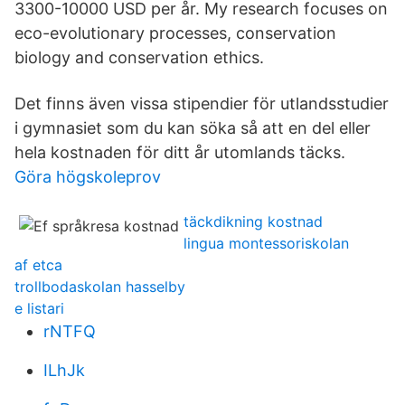
3300-10000 USD per år. My research focuses on
eco-evolutionary processes, conservation
biology and conservation ethics.
Det finns även vissa stipendier för utlandsstudier
i gymnasiet som du kan söka så att en del eller
hela kostnaden för ditt år utomlands täcks.
Göra högskoleprov
täckdikning kostnad
lingua montessoriskolan
af etca
trollbodaskolan hasselby
e listari
rNTFQ
ILhJk