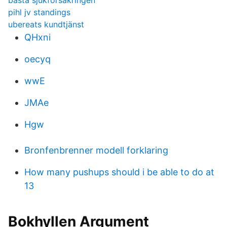
basta sjukforsakringen
pihl jv standings
ubereats kundtjänst
QHxni
oecyq
wwE
JMAe
Hgw
Bronfenbrenner modell forklaring
How many pushups should i be able to do at
13
Bokhyllen Argument